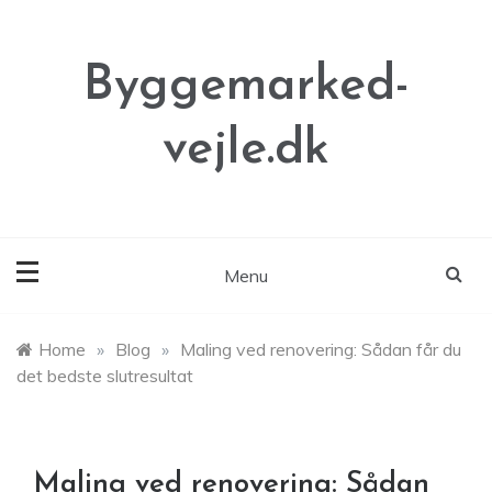
Skip
to
content
Byggemarked-
vejle.dk
Menu
Home
»
Blog
»
Maling ved renovering: Sådan får du
det bedste slutresultat
Maling ved renovering: Sådan