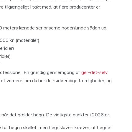
re tilgængeligt i takt med, at flere producenter er
0 meters længde ser priserne nogenlunde sådan ud:
0 kr. (materialer)
rialer)
aler)
)
 professionel. En grundig gennemgang af
gør-det-selv
 at vurdere, om du har de nødvendige færdigheder, og
når det gælder hegn. De vigtigste punkter i 2026 er:
for hegn i skellet, men hegnsloven kræver, at hegnet