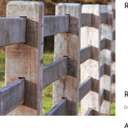
R
D
A