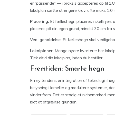
er “passende” — i praksis accepteres op til 1,
lokalplan sætte strengere krav, ofte maks 1,0 
Placering.
Et fælleshegn placeres i skellinjen
placeres på din egen grund, mindst 30 cm fra sk
Vedligeholdelse.
Et fælleshegn skal vedligehol
Lokalplaner.
Mange nyere kvarterer har lokalpla
Tjek altid din lokalplan, inden du bestiller.
Fremtiden: Smarte hegn
En ny tendens er integration af teknologi i he
belysning i lameller og modulære systemer, der k
vinder frem. Det er stadig et nichemarked, me
blot at afgrænse grunden.