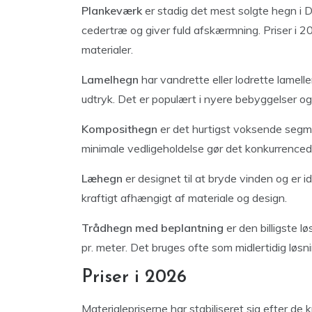
Plankeværk
er stadig det mest solgte hegn i D
cedertræ og giver fuld afskærmning. Priser i 2
materialer.
Lamelhegn
har vandrette eller lodrette lamel
udtryk. Det er populært i nyere bebyggelser og
Komposithegn
er det hurtigst voksende segme
minimale vedligeholdelse gør det konkurrencedy
Læhegn
er designet til at bryde vinden og er i
kraftigt afhængigt af materiale og design.
Trådhegn med beplantning
er den billigste l
pr. meter. Det bruges ofte som midlertidig løs
Priser i 2026
Materialepriserne har stabiliseret sig efter de