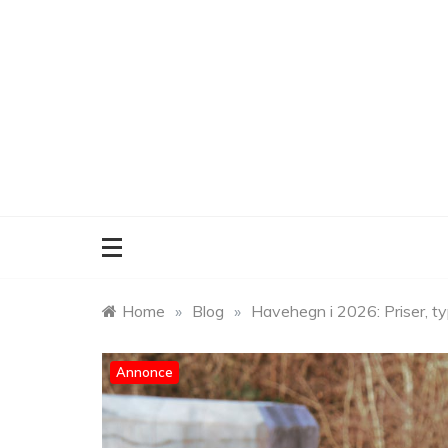
Skip
to
content
Home
»
Blog
»
Havehegn i 2026: Priser, ty
Annonce