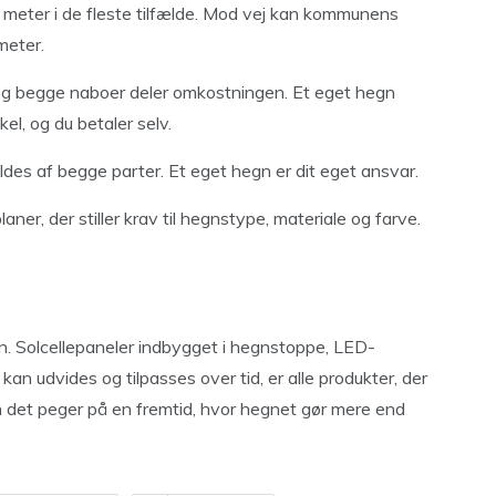
8 meter i de fleste tilfælde. Mod vej kan kommunens
meter.
, og begge naboer deler omkostningen. Et eget hegn
el, og du betaler selv.
des af begge parter. Et eget hegn er dit eget ansvar.
ner, der stiller krav til hegnstype, materiale og farve.
gn. Solcellepaneler indbygget i hegnstoppe, LED-
an udvides og tilpasses over tid, er alle produkter, der
n det peger på en fremtid, hvor hegnet gør mere end