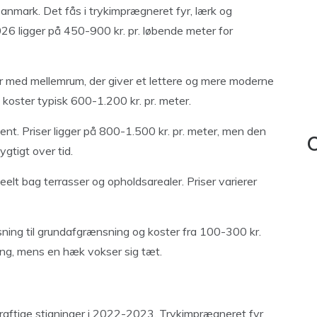
anmark. Det fås i trykimprægneret fyr, lærk og
026 ligger på 450-900 kr. pr. løbende meter for
ler med mellemrum, der giver et lettere og mere moderne
 koster typisk 600-1.200 kr. pr. meter.
nt. Priser ligger på 800-1.500 kr. pr. meter, men den
C
gtigt over tid.
deelt bag terrasser og opholdsarealer. Priser varierer
øsning til grundafgrænsning og koster fra 100-300 kr.
ning, mens en hæk vokser sig tæt.
 kraftige stigninger i 2022-2023. Trykimprægneret fyr