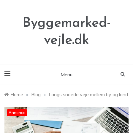
Skip
to
content
Byggemarked-
vejle.dk
Menu
Home
»
Blog
»
Langs snoede veje mellem by og land
Annonce