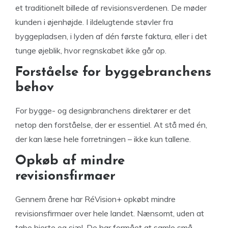
et traditionelt billede af revisionsverdenen. De møder
kunden i øjenhøjde. I ildelugtende støvler fra
byggepladsen, i lyden af dén første faktura, eller i det
tunge øjeblik, hvor regnskabet ikke går op.
Forståelse for byggebranchens
behov
For bygge- og designbranchens direktører er det
netop den forståelse, der er essentiel. At stå med én,
der kan læse hele forretningen – ikke kun tallene.
Opkøb af mindre
revisionsfirmaer
Gennem årene har RéVision+ opkøbt mindre
revisionsfirmaer over hele landet. Nænsomt, uden at
tabe hjerte og sjæl. De har formået at samle små